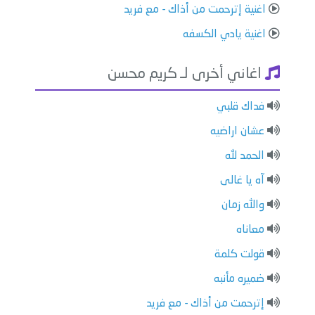
اغنية إترحمت من أذاك - مع فريد
اغنية يادي الكسفه
اغاني أخرى لـ كريم محسن
فداك قلبي
عشان اراضيه
الحمد لله
آه يا غالى
والله زمان
معاناه
قولت كلمة
ضميره مأنبه
إترحمت من أذاك - مع فريد