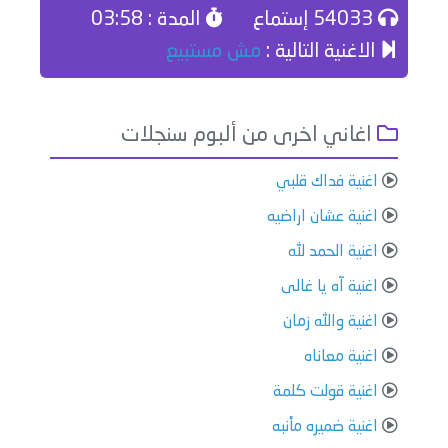
54033 إستماع
المدة : 03:58
الاغنية التالية :
مش مستبيع
اغاني اخرى من ألبوم سنجلات
اغنية فداك قلبي
اغنية عشان اراضيه
اغنية الحمد لله
اغنية آه يا غالى
اغنية والله زمان
اغنية معاناه
اغنية قولت كلمة
اغنية ضميره مأنبه