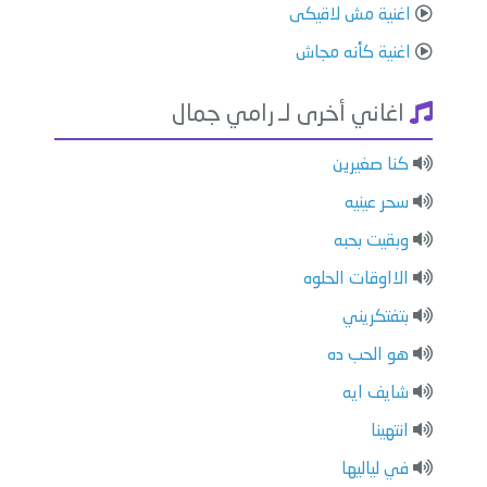
اغنية مش لاقيكى
اغنية كأنه مجاش
اغاني أخرى لـ رامي جمال
كنا صغيرين
سحر عينيه
وبقيت بحبه
الااوقات الحلوه
⁠بتفتكريني
هو الحب ده
⁠شايف ايه
⁠انتهينا
⁠في لياليها