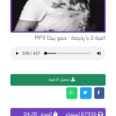
اغنية
لا يا رخيصة
-
حمو بيكا
MP3
تحميل الاغنية
67956 إستماع
المدة : 04:28