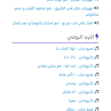
مهرجان خطر علي الطريق - مع محمود الليثي و حسن
شاكوش
اهلا يالي انت غدرتو - مع اسلام كابونجا و عمر كمال
الترند اليومي
عمرو دياب - لولا البنات يا
كايروكي - تاتا تاتا
كايروكي - مت لية - مع ساري هاني
عمرو دياب - اتأخر عتابنا
كايروكي - وحدي
كايروكي - انا فاضل
كايروكي - نسينا
عمرو دياب - جيتلك