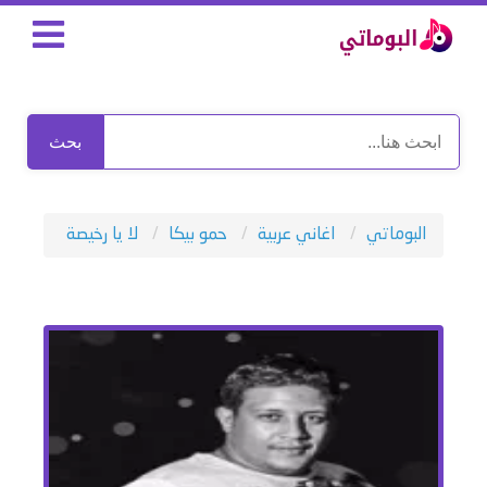
بحث
البوماتي
اغاني عربية
حمو بيكا
لا يا رخيصة