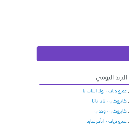
الترند اليومي
عمرو دياب - لولا البنات يا
كايروكي - تاتا تاتا
كايروكي - وحدي
عمرو دياب - اتأخر عتابنا