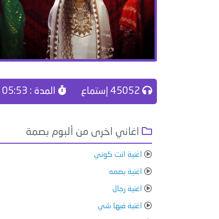
45052 إستماع
المدة : 05:53
اغاني اخرى من ألبوم بصمة
اغنية انت كوني
اغنية بصمه
اغنية رجال
اغنية فيها شي