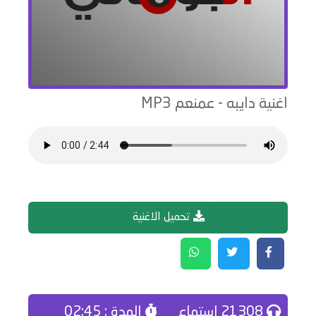
اغنية
دايبه
-
عمنعم
MP3
تحميل الاغنية
21308 إستماع
المدة : 02:45