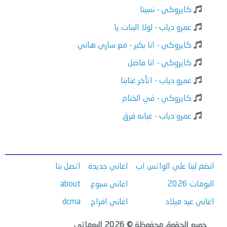
كايروكي - نسينا
عمرو دياب - لولا البنات يا
كايروكي - انا بكبر - مع ساري هاني
كايروكي - انا فاضل
عمرو دياب - اتأخر عتابنا
كايروكي - في الختام
عمرو دياب - غيابه فرق
انضم لينا علي الواتس اب
اغاني جديدة
اتصل بنا
البومات 2026
اغاني سبوع
about
اغاني عيد ميلاد
اغاني افراح
dcma
جميع الحقوق محفوظة © 2026 البوماتي