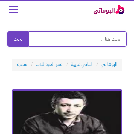
بحث
البوماتي
اغاني عربية
عمر العبداللات
سمره