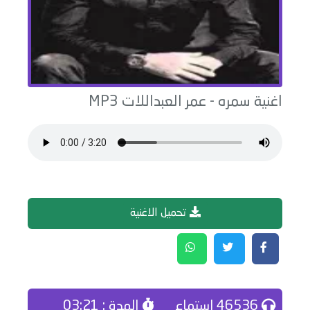
اغنية
سمره
-
عمر العبداللات
MP3
تحميل الاغنية
46536 إستماع
المدة : 03:21