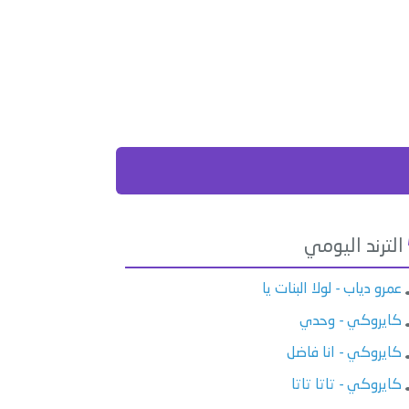
الترند اليومي
عمرو دياب - لولا البنات يا
كايروكي - وحدي
كايروكي - انا فاضل
كايروكي - تاتا تاتا