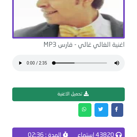
اغنية
الغالي غالي
-
فارس
MP3
تحميل الاغنية
43820 إستماع
المدة : 02:36