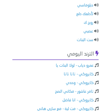
دبلوماسي
لأدلعك دلع
روچ ك
عصبي
ست البنات
الترند اليومي
عمرو دياب - لولا البنات يا
كايروكي - تاتا تاتا
كايروكي - وحدي
تامر عاشور - مكاني الصح
كايروكي - انا فاضل
كايروكي - مت لية - مع ساري هاني