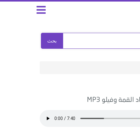
بحث
د القمة وفيلو
MP3