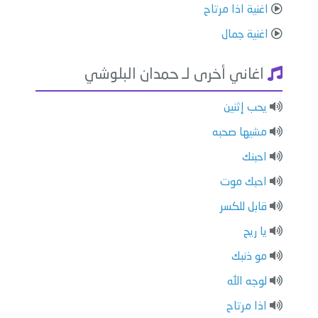
اغنية اذا مرتاح
اغنية جمال
اغاني أخرى لـ حمدان البلوشي
يحب إثنين
مشيها صحبه
احبنك
احبك موت
قابل للكسر
يا ريح
مو ذنبك
لوجه الله
اذا مرتاح