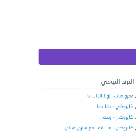
الترند اليومي
عمرو دياب - لولا البنات يا
كايروكي - تاتا تاتا
كايروكي - وحدي
كايروكي - مت لية - مع ساري هاني