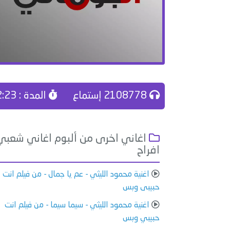
2108778 إستماع
المدة : 02:23
اغاني اخرى من ألبوم اغاني شعبي
افراح
اغنية محمود الليثي - عم يا جمال - من فيلم انت
حبيبى وبس
اغنية محمود الليثي - سيما سيما - من فيلم انت
حبيبي وبس