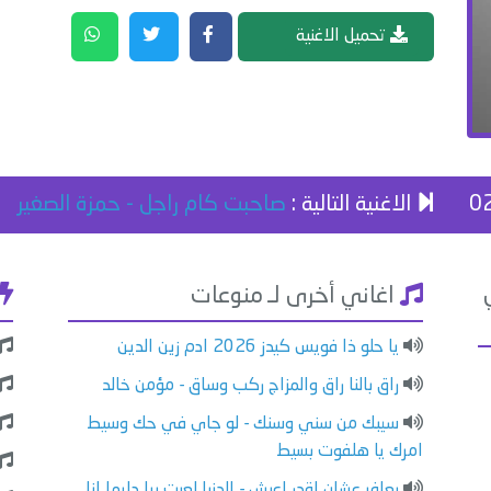
تحميل الاغنية
الاغنية التالية :
صاحبت كام راجل - حمزة الصغير
اغاني أخرى لـ منوعات
يا حلو ذا فويس كيدز 2026 ادم زين الدين
راق بالنا راق والمزاج ركب وساق - مؤمن خالد
سيبك من سني وسنك - لو جاي في حك وسيط
امرك يا هلفوت بسيط
بعافر عشان اقدر اعيش - الدنيا لعبت بيا دايما انا