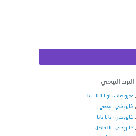
الترند اليومي
عمرو دياب - لولا البنات يا
كايروكي - وحدي
كايروكي - تاتا تاتا
كايروكي - انا فاضل