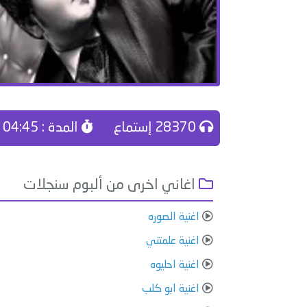
28370 إستماع
المدة : 04:45
اغاني اخرى من ألبوم سنجلات
اغنية الصوره
اغنية علمتني
اغنية احليوه
اغنية ابو كلب