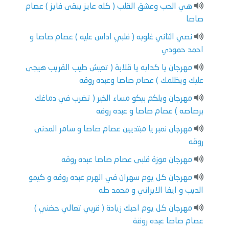
هي الحب وعشق القلب ( كله عايز يبقى فايز ) عصام
صاصا
نصي التاني غلوبه ( قلبي اداس عليه ) عصام صاصا و
احمد حمودي
مهرجان يا كدابه يا قلابة ( تعيش طيب القريب هيجى
عليك ويظلمك ) عصام صاصا وعبده روقه
مهرجان ويلكم بيكو مساء الخير ( تضرب في دماغك
برصاصه ) عصام صاصا و عبده روقه
مهرجان نمبر يا مبتديين عصام صاصا و سامر المدنى
روقه
مهرجان موزة قلبى عصام صاصا عبده روقه
مهرجان كل يوم سهران في الهرم عبده روقه و كيمو
الديب و ايفا الايراني و محمد طه
مهرجان كل يوم احبك زيادة ( قربي تعالي حضني )
عصام صاصا عبده روقة