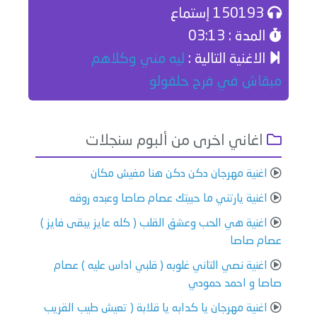
150193 إستماع
المدة : 03:13
الاغنية التالية :
ليه مني وكلاهم
مبقاش في فرح حلقولو
اغاني اخرى من ألبوم سنجلات
اغنية مهرجان دكن دكن هنا مفيش مكان
اغنية يارتني ما حبيتك عصام صاصا وعبده روقه
اغنية هي الحب وعشق القلب ( كله عايز يبقى فايز )
عصام صاصا
اغنية نصي التاني غلوبه ( قلبي اداس عليه ) عصام
صاصا و احمد حمودي
اغنية مهرجان يا كدابه يا قلابة ( تعيش طيب القريب