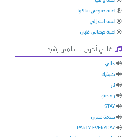
اغنية واهيا
اغنية دموعي سالاوا
اغنية انت إلي
اغنية درهالي قلبي
اغاني أخرى لـ سلمى رشيد
حالي
كنبغيك
نار
راه ديتو
STAY
صدمة عمري
PARTY EVERYDAY