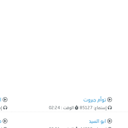
توأم جبروت
ا
إستماع: 85127
الوقت : 02:24
إست
ابو السيد
م