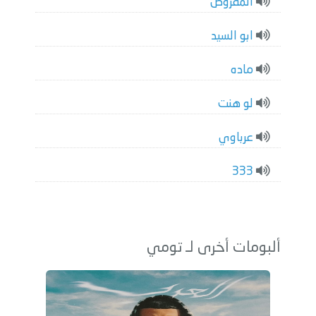
المفروض
ابو السيد
ماده
لو ھنت
عرباوي
333
ألبومات أخرى لـ تومي