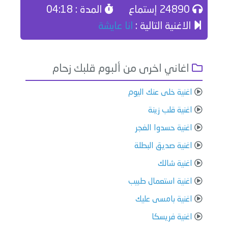
24890 إستماع
المدة : 04:18
الاغنية التالية :
انا عايشة
اغاني اخرى من ألبوم قلبك زحام
اغنية خلى عنك اليوم
اغنية قلب زينة
اغنية حسدوا الغجر
اغنية صديق البطلة
اغنية شالك
اغنية استعمال طبيب
اغنية بامسى عليك
اغنية فريسكا