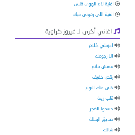
اغنية لام الهوى قلبى
اغنية اللى رمونى فيك
اغاني أخرى لـ فيروز كراوية
اعزفلي كلام
الا رجوعك
مفيش مانع
رقص خفيف
خلى عنك اليوم
قلب زينة
حسدوا الغجر
صديق البطلة
شالك