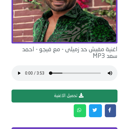
اغنية
مفيش حد زميلى - مع فيجو
-
احمد
سعد
MP3
تحميل الاغنية