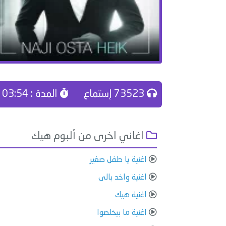
73523 إستماع
المدة : 03:54
اغاني اخرى من ألبوم هيك
اغنية يا طفل صغير
اغنية واخد بالى
اغنية هيك
اغنية ما بيخلصوا