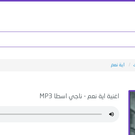
اية نعم
اغنية
اية نعم
-
ناجي اسطا
MP3