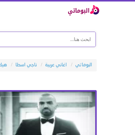
البوماتي
اغاني عربية
ناجي اسطا
هيك