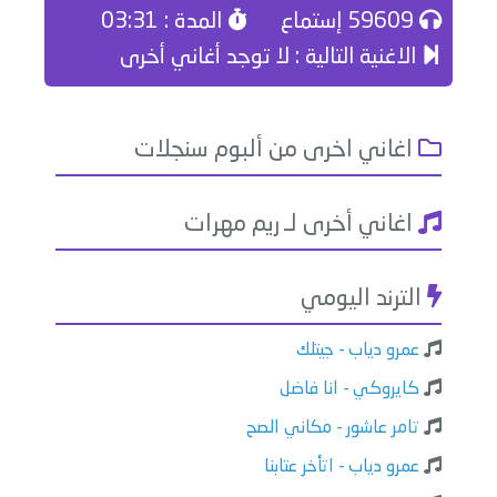
59609 إستماع
المدة : 03:31
الاغنية التالية : لا توجد أغاني أخرى
اغاني اخرى من ألبوم سنجلات
اغاني أخرى لـ ريم مهرات
الترند اليومي
عمرو دياب - جيتلك
كايروكي - انا فاضل
تامر عاشور - مكاني الصح
عمرو دياب - اتأخر عتابنا