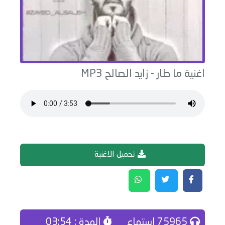
اغنية
ما طار
-
زايد الصالح
MP3
تحميل الاغنية
75965 إستماع
المدة : 03:54