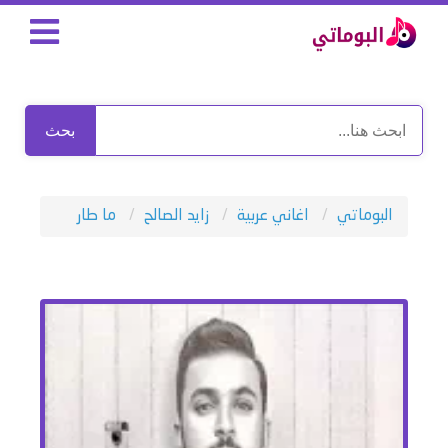
بحث
البوماتي
اغاني عربية
زايد الصالح
ما طار