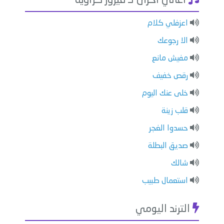
اغاني أخرى لـ فيروز كراوية
اعزفلي كلام
الا رجوعك
مفيش مانع
رقص خفيف
خلى عنك اليوم
قلب زينة
حسدوا الغجر
صديق البطلة
شالك
استعمال طبيب
الترند اليومي