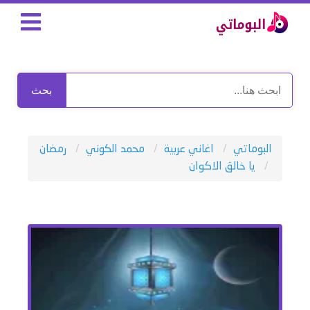
بحث
البوماتي
اغاني عربية
محمد الكوني
رمضان
يا خالق الاكوان