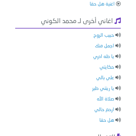
اغنية هل حقا
اغاني أخرى لـ محمد الكوني
حبيب الروح
اجمل منك
يا طه ادري
حكايتي
علي بالي
يا ريتني طير
صلاة الله
ارحم حالي
هل حقا