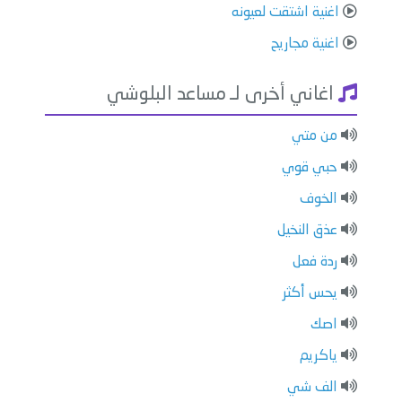
اغنية اشتقت لعيونه
اغنية مجاريح
اغاني أخرى لـ مساعد البلوشي
من متي
حبي قوي
الخوف
عذق النخيل
ردة فعل
يحس أكثر
اصك
ياكريم
الف شي