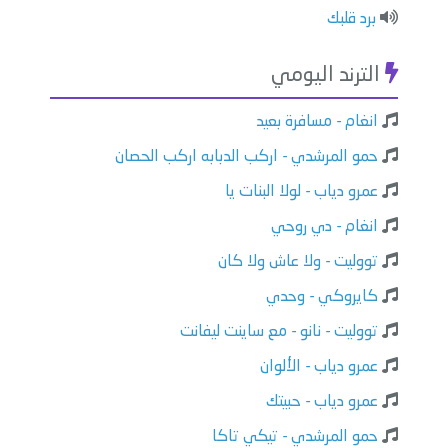
برد قلبك
الترند اليومي
انغام - مسافرة بعيد
حمو المرشدي - اركب الدبابه اركب الحصان
عمرو دياب - لولا البنات يا
انغام - دي روحي
تووليت - ولا عاش ولا كان
كايروكي - وحدي
تووليت - نانو - مع ساينت ليفانت
عمرو دياب - الألوان
عمرو دياب - حبيتك
حمو المرشدي - تيكي تاكا