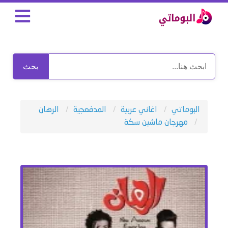
بحث
البوماتي
اغاني عربية
المدفعجية
الرهان
مهرجان ماشين سكة