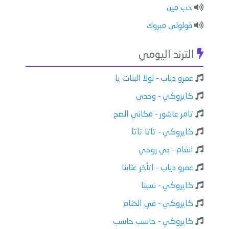
حب مين
قولولى مبروك
الترند اليومي
عمرو دياب - لولا البنات يا
كايروكي - وحدي
تامر عاشور - مكاني الصح
كايروكي - تاتا تاتا
انغام - دي روحي
عمرو دياب - اتأخر عتابنا
كايروكي - نسينا
كايروكي - في الختام
كايروكي - حاسب حاسب