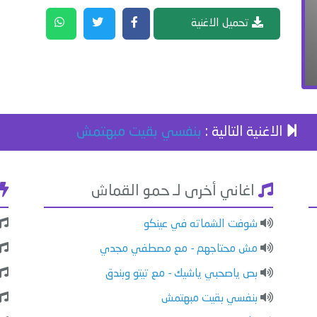
تحميل الاغنية
الاغنية التالية :
بنفسي بقيت مبهتمش
اغاني أخرى لـ حمو القماش
شوفت الشماته في عينكو
مش محتاجهم - مع مصطفي مجدي
بص ياصحبي ياشيك - مع تيتو وبندق
بنفسي بقيت مبهتمش