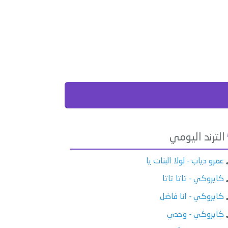
الترند اليومي
عمرو دياب - لولا البنات يا
كايروكي - تاتا تاتا
كايروكي - انا فاضل
كايروكي - وحدي