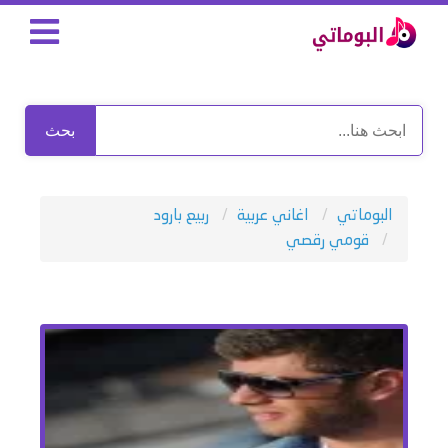
بحث
البوماتي
اغاني عربية
ربيع بارود
قومي رقصي