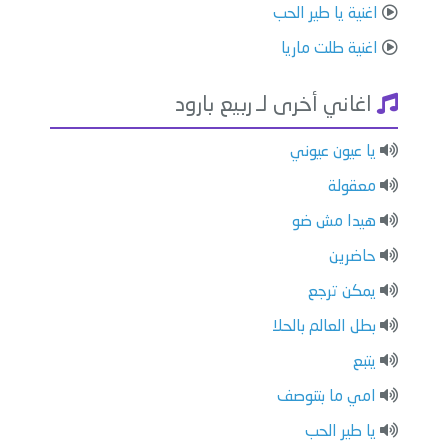
اغنية يا طير الحب
اغنية طلت ماريا
اغاني أخرى لـ ربيع بارود
يا عيون عيوني
معقولة
هيدا مش ضو
حاضرين
يمكن ترجع
بطل العالم بالحلا
يتبع
امي ما بتنوصف
يا طير الحب