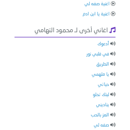
اغنية صفه لي
اغنية يا ابن ادم
اغاني أخرى لـ محمود التهامي
أدعوك
في قلبي نور
الطريق
يا ملهمي
حياتي
ليتك تحلو
يناديني
العز بالحب
صفه لي