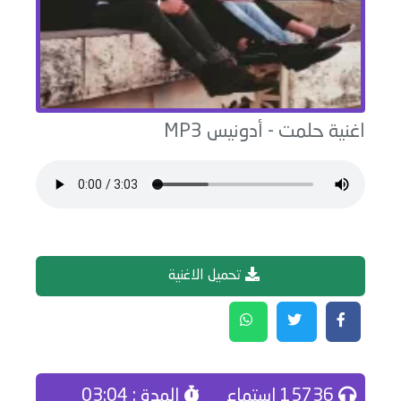
اغنية
حلمت
-
أدونيس
MP3
تحميل الاغنية
15736 إستماع
المدة : 03:04