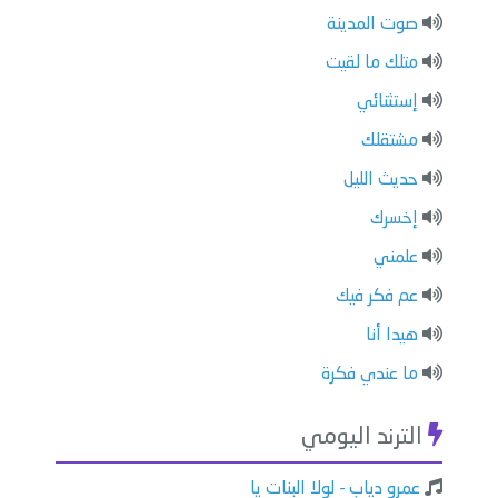
صوت المدينة
متلك ما لقيت
إستثنائي
مشتقلك
حديث الليل
إخسرك
علمني
عم فكر فيك
هيدا أنا
ما عندي فكرة
الترند اليومي
عمرو دياب - لولا البنات يا