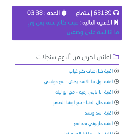
63189 إستماع
المدة : 03:38
الاغنية التالية :
غبت كام سنه بس زي
ما انا لسه علي وضعي
اغاني اخرى من ألبوم سنجلات
اغنية قلل عتاب كثر غياب
اغنية اول ما الاسد يخش - مع دولسي
اغنية انا يابني زعيم - مع ابو ليله
اغنية حال الدنيا - مع اوشا الصغير
اغنية اسد وبسد
اغنية حاربوني بمدافع