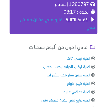
1280797 إستماع
المدة : 03:17
الاغنية التالية :
غارو مني عشان مفيش
مني
اغاني اخرى من ألبوم سنجلات
اغنية تيكي تاكا
اغنية اركب الدبابه اركب الحصان
اغنية سڤن ستار مش سڤن اب
اغنية كينج كونج
اغنية دماغي عاليه
اغنية غارو مني عشان مفيش مني