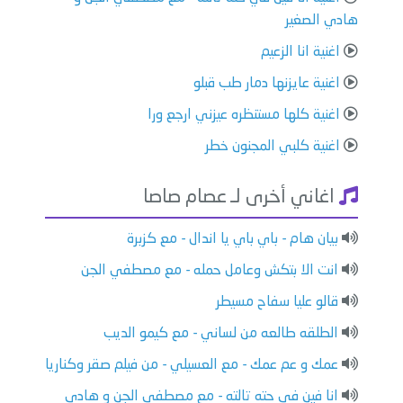
هادي الصغير
اغنية انا الزعيم
اغنية عايزنها دمار طب قبلو
اغنية كلها مستنظره عيزني ارجع ورا
اغنية كلبي المجنون خطر
اغاني أخرى لـ عصام صاصا
بيان هام - باي باي يا اندال - مع كزبرة
انت الا بتكش وعامل حمله - مع مصطفي الجن
قالو عليا سفاح مسيطر
الطلقه طالعه من لساني - مع كيمو الديب
عمك و عم عمك - مع العسيلي - من فيلم صقر وكناريا
انا فين في حته تالته - مع مصطفي الجن و هادي