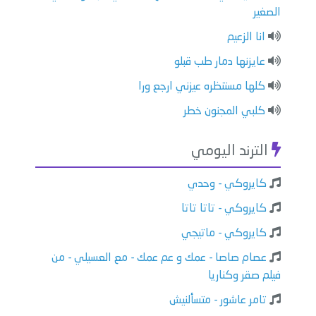
الصغير
انا الزعيم
عايزنها دمار طب قبلو
كلها مستنظره عيزني ارجع ورا
كلبي المجنون خطر
الترند اليومي
كايروكي - وحدي
كايروكي - تاتا تاتا
كايروكي - ماتيجي
عصام صاصا - عمك و عم عمك - مع العسيلي - من
فيلم صقر وكناريا
تامر عاشور - متسألنيش