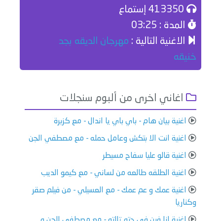
413350 إستماع
المدة : 03:25
الاغنية التالية :
مهرجان الديقه بجد
خنيقه
اغاني اخرى من ألبوم سنجلات
اغنية بيان هام - باي باي يا اندال - مع كزبرة
اغنية انت الا بتكش وعامل حمله - مع مصطفي الجن
اغنية قالو عليا سفاح مسيطر
اغنية الطلقه طالعه من لساني - مع كيمو الديب
اغنية عمك و عم عمك - مع العسيلي - من فيلم صقر
وكناريا
اغنية انا فين في حته تالته - مع مصطفي الجن و