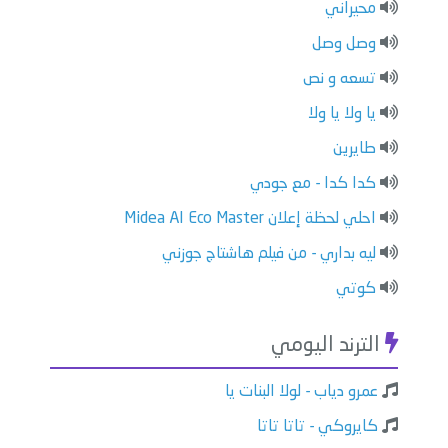
محيراني
وصل وصل
تسعه و نص
يا ولا يا ولا
طايرين
كدا كدا - مع جودي
احلي لحظة إعلان Midea AI Eco Master
ليه بداري - من فيلم هاشتاج جوزني
كوتي
الترند اليومي
عمرو دياب - لولا البنات يا
كايروكي - تاتا تاتا