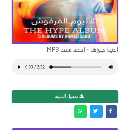
اغنية
جوزها
-
احمد سعد
MP3
تحميل الاغنية