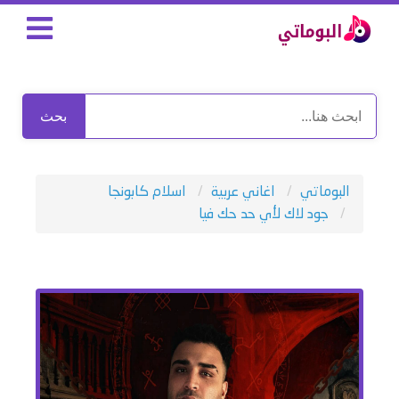
بحث
البوماتي
اغاني عربية
اسلام كابونجا
جود لاك لأي حد حك فيا