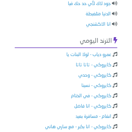
جود لاك لأي حد حك فيا
الدنيا متلغبطة
انا الاكشنجي
الترند اليومي
عمرو دياب - لولا البنات يا
كايروكي - تاتا تاتا
كايروكي - وحدي
كايروكي - نسينا
كايروكي - في الختام
كايروكي - انا فاضل
انغام - مسافرة بعيد
كايروكي - انا بكبر - مع ساري هاني