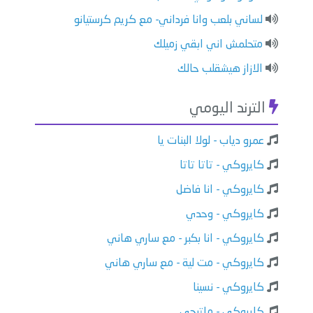
لساني بلعب وانا فرداني- مع كريم كرستيانو
متحلمش اني ابقي زميلك
الازاز هيشقلب حالك
الترند اليومي
عمرو دياب - لولا البنات يا
كايروكي - تاتا تاتا
كايروكي - انا فاضل
كايروكي - وحدي
كايروكي - انا بكبر - مع ساري هاني
كايروكي - مت لية - مع ساري هاني
كايروكي - نسينا
كايروكي - ماتيجي