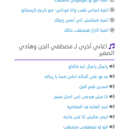
اغنية انتو لو شوفتوني متشقلب
اغنية لساني بلعب وانا فرداني- مع كريم كرستيانو
اغنية متحلمش اني ابقي زميلك
اغنية الازاز هيشقلب حالك
اغاني أخرى لـ مصطفي الجن وهادي
الصغير
ياعيال ياعيال ايه مالكو
جدعو علي الحاله احلي مسا يا رجاله
اسدين قصر النيل
انا مش هدفى انى ادخل قسم
اسد الغابة قد المغامرة
ابيض ماليش انا فى حاجة
انتو لو شوفتوني متشقلب