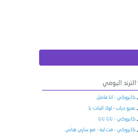
الترند اليومي
كايروكي - انا فاضل
عمرو دياب - لولا البنات يا
كايروكي - تاتا تاتا
كايروكي - مت لية - مع ساري هاني