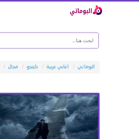
البوماتي
اغاني عربية
كينجو
مجال