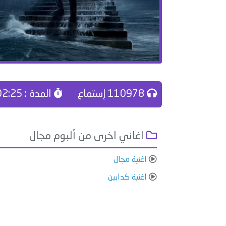
110978 إستماع
المدة : 02:25
اغاني اخرى من ألبوم مجال
اغنية مجال
اغنية كدابين