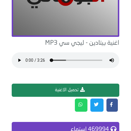
اغنية
بيتادين
-
ليجي سي
MP3
تحميل الاغنية
469994 إستماع