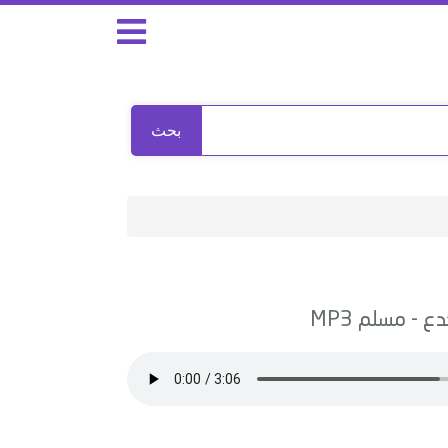
بحث
جدع
-
مسلم
MP3