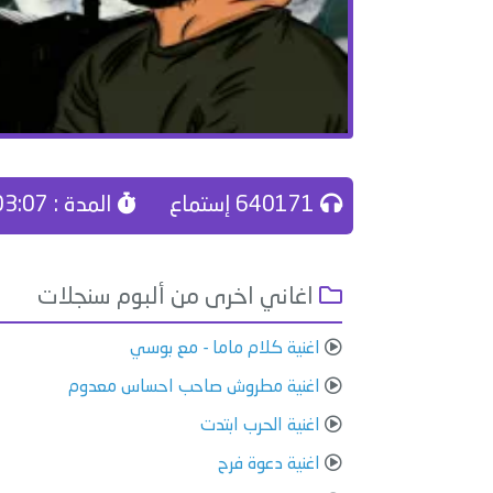
640171 إستماع
المدة : 03:07
اغاني اخرى من ألبوم سنجلات
اغنية كلام ماما - مع بوسي
اغنية مطروش صاحب احساس معدوم
اغنية الحرب ابتدت
اغنية دعوة فرح