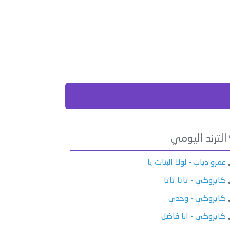
الترند اليومي
عمرو دياب - لولا البنات يا
كايروكي - تاتا تاتا
كايروكي - وحدي
كايروكي - انا فاضل