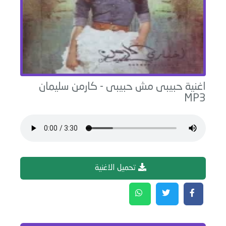
اغنية
حبيبى مش حبيبى
-
كارمن سليمان
MP3
تحميل الاغنية