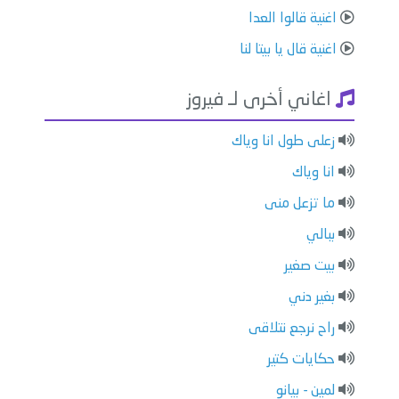
اغنية قالوا العدا
اغنية قال يا بيتا لنا
اغاني أخرى لـ فيروز
زعلى طول انا وياك
انا وياك
ما تزعل منى
ببالي
بيت صغير
بغير دني
راح نرجع نتلاقى
حكايات كتير
لمين - بيانو