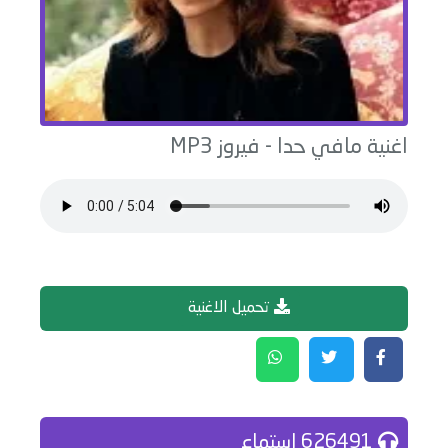
اغنية
مافي حدا
-
فيروز
MP3
تحميل الاغنية
626491 إستماع