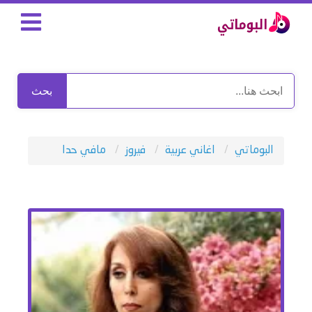
بحث
البوماتي
اغاني عربية
فيروز
مافي حدا