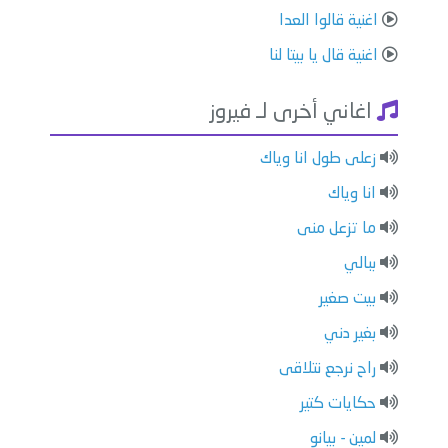
اغنية قالوا العدا
اغنية قال يا بيتا لنا
اغاني أخرى لـ فيروز
زعلى طول انا وياك
انا وياك
ما تزعل منى
ببالي
بيت صغير
بغير دني
راح نرجع نتلاقى
حكايات كتير
لمين - بيانو