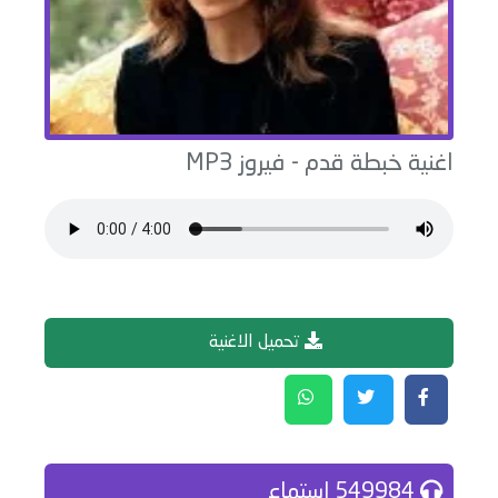
اغنية
خبطة قدم
-
فيروز
MP3
تحميل الاغنية
549984 إستماع