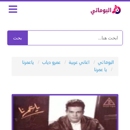
بحث
البوماتي
اغاني عربية
عمرو دياب
ياعمرنا
يا عمرنا