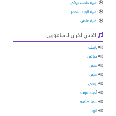
اغنية حلمت بيكى
اغنية الورد الاحمر
اغنية عادى
اغاني أخرى لـ ساموزين
بايظه
حياتي
قلبي
قلبي
روحي
أحبك موت
سما صافيه
انهيار