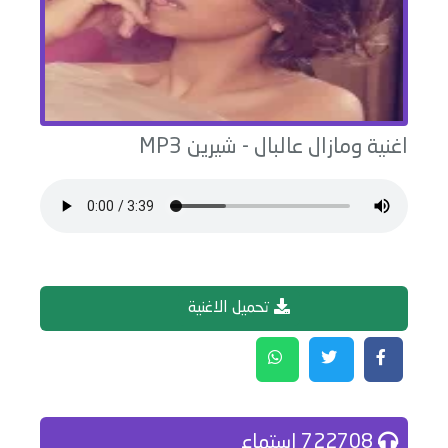
اغنية
ومازال عالبال
-
شيرين
MP3
تحميل الاغنية
722708 إستماع