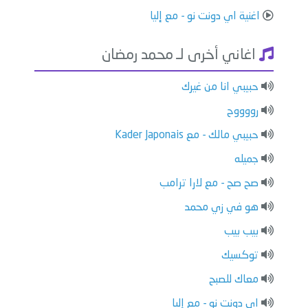
اغنية اي دونت نو - مع إليا
اغاني أخرى لـ محمد رمضان
حبيبي انا من غيرك
رووووح
حبيبي مالك - مع Kader Japonais
جميله
صح صح - مع لارا ترامب
هو في زي محمد
بيب بيب
توكسيك
معاك للصبح
اي دونت نو - مع إليا