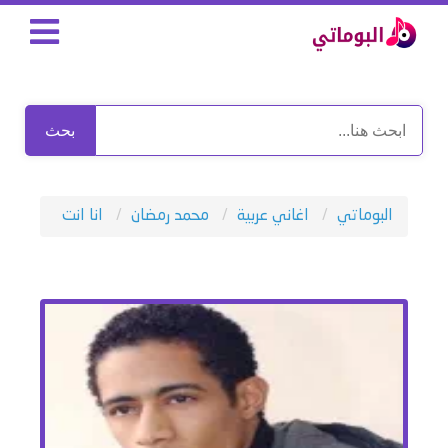
بحث
البوماتي
اغاني عربية
محمد رمضان
انا انت