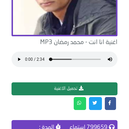
اغنية
انا انت
-
محمد رمضان
MP3
تحميل الاغنية
799659 إستماع
المدة :