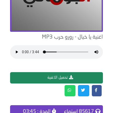
اغنية
يا خيال
-
رورو حرب
MP3
تحميل الاغنية
85617 إستماع
المدة : 03:45