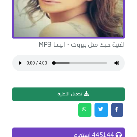
اغنية
حبك متل بيروت
-
اليسا
MP3
تحميل الاغنية
445144 إستماع